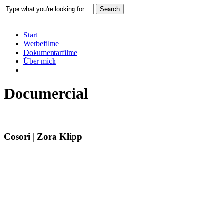
Skip
Search
to
Close
main
Search
content
Menu
Start
Werbefilme
Dokumentarfilme
Über mich
linkedin
instagram
Documercial
Cosori | Zora Klipp