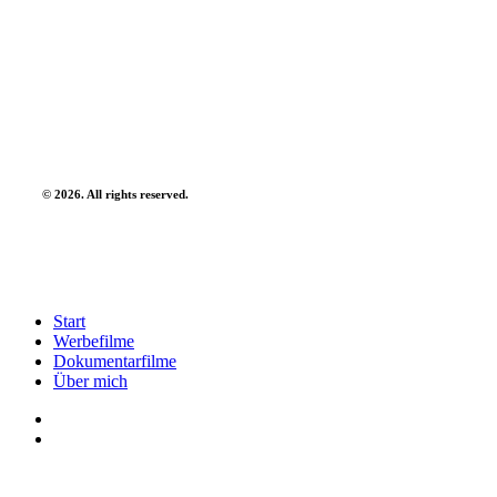
©
2026
. All rights reserved.
Close
Start
Menu
Werbefilme
Dokumentarfilme
Über mich
linkedin
instagram